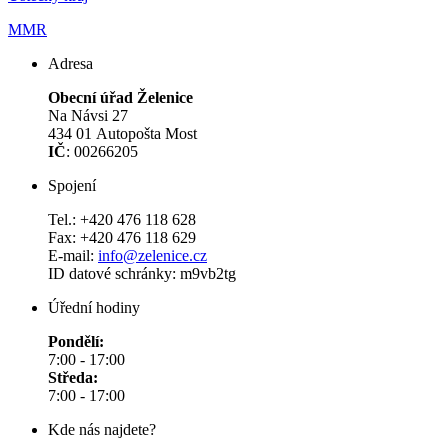
MMR
Adresa
Obecní úřad Želenice
Na Návsi 27
434 01 Autopošta Most
IČ
: 00266205
Spojení
Tel.: +420 476 118 628
Fax: +420 476 118 629
E-mail:
info@zelenice.cz
ID datové schránky: m9vb2tg
Úřední hodiny
Pondělí:
7:00 - 17:00
Středa:
7:00 - 17:00
Kde nás najdete?