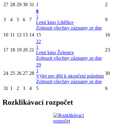
27
28
29
30
31
1
2
8
1
3
4
5
6
7
9
Letní kino Liběšice
Zobrazit všechny záznamy ze dne
10
11
12
13
14
15
16
22
1
17
18
19
20
21
23
Letní kino Želenice
Zobrazit všechny záznamy ze dne
29
1
24
25
26
27
28
30
Výlet pro děti k ukončení prázdnin
Zobrazit všechny záznamy ze dne
31
1
2
3
4
5
6
Rozklikávací rozpočet