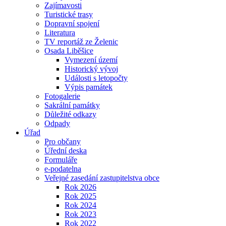
Zajímavosti
Turistické trasy
Dopravní spojení
Literatura
TV reportáž ze Želenic
Osada Liběšice
Vymezení území
Historický vývoj
Události s letopočty
Výpis památek
Fotogalerie
Sakrální památky
Důležité odkazy
Odpady
Úřad
Pro občany
Úřední deska
Formuláře
e-podatelna
Veřejné zasedání zastupitelstva obce
Rok 2026
Rok 2025
Rok 2024
Rok 2023
Rok 2022