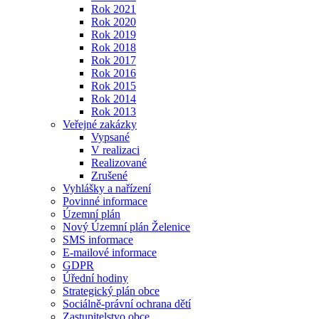
Rok 2021
Rok 2020
Rok 2019
Rok 2018
Rok 2017
Rok 2016
Rok 2015
Rok 2014
Rok 2013
Veřejné zakázky
Vypsané
V realizaci
Realizované
Zrušené
Vyhlášky a nařízení
Povinné informace
Územní plán
Nový Územní plán Želenice
SMS informace
E-mailové informace
GDPR
Úřední hodiny
Strategický plán obce
Sociálně-právní ochrana dětí
Zastupitelstvo obce