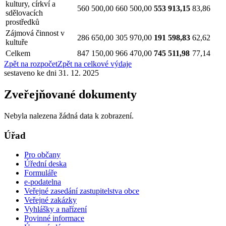
kultury, církví a
560 500,00
660 500,00
553 913,15
83,86
sdělovacích
prostředků
Zájmová činnost v
286 650,00
305 970,00
191 598,83
62,62
kultuře
Celkem
847 150,00
966 470,00
745 511,98
77,14
Zpět na rozpočet
Zpět na celkové výdaje
sestaveno ke dni 31. 12. 2025
Zveřejňované dokumenty
Nebyla nalezena žádná data k zobrazení.
Úřad
Pro občany
Úřední deska
Formuláře
e-podatelna
Veřejné zasedání zastupitelstva obce
Veřejné zakázky
Vyhlášky a nařízení
Povinné informace