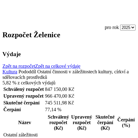
pro rok
Rozpočet Želenice
Výdaje
Zpět na rozpočet
Zpět na celkové výdaje
Kultura
Pododdíl
Ostatní činnosti v záležitostech kultury, církví a
sdělovacích prostředků
5,82 %
z celkových výdajů
Schválený rozpočet
847 150,00 Kč
Upravený rozpočet
966 470,00 Kč
Skutečné čerpání
745 511,98 Kč
Čerpání
77,14 %
Schválený
Upravený
Skutečné
Čerpání
Název
rozpočet
rozpočet
čerpání
(%)
(Kč)
(Kč)
(Kč)
Ostatní záležitosti