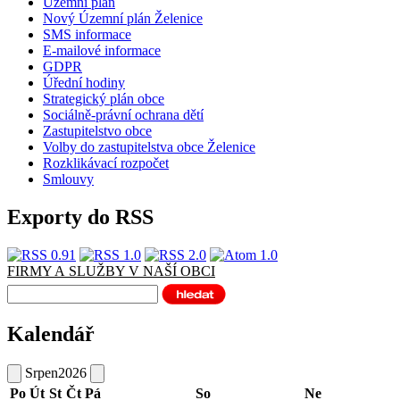
Územní plán
Nový Územní plán Želenice
SMS informace
E-mailové informace
GDPR
Úřední hodiny
Strategický plán obce
Sociálně-právní ochrana dětí
Zastupitelstvo obce
Volby do zastupitelstva obce Želenice
Rozklikávací rozpočet
Smlouvy
Exporty do RSS
FIRMY A SLUŽBY V NAŠÍ OBCI
Kalendář
Srpen
2026
Po
Út
St
Čt
Pá
So
Ne