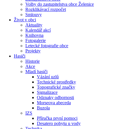
Volby do zastupitelstva obce Želenice
Rozklikávací rozpočet
Smlouvy
Život v obci
Aktuality
Kalendář akcí
Knihovna
Fotogalerie
Letecké fotografie obce
Projekty
Hasiči
Historie
Akce
Mladí hasiči
Vázání uzlů
Technické prostředky
Topografické značky
Signalizace
Odznaky odbornosti
Morseova abeceda
Buzola
IZS
Příručka první pomoci
Desatero pobytu u vody
Technika