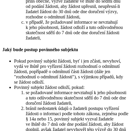
příliš obecně, vyzve žadatele ve lhůtě do sedmi dnů
od podání žádosti, aby žádost upřesnil, neupřesní-li
žadatel žádost do 30 dnů ode dne doručení výzvy,
rozhodne o odmítnutí žádosti,
v případě, že požadované informace se nevztahují
k jeho působnosti, žádost odloží a tuto odůvodněnou
skutečnost sdělí do 7 dnů ode dne doručení žádosti
žadateli,
Jaký bude postup povinného subjektu
Pokud povinný subjekt žádosti, byť i jen zčásti, nevyhoví,
vydá ve lhůtě pro vyřízení žádosti rozhodnutí o odmítnutí
žádosti, popřípadě o odmítnutí části žádosti (dále jen
"rozhodnutí o odmítnutí žádosti"), s výjimkou případů, kdy
se žádost odloží.
Povinný subjekt žádost odloží, pokud:
se požadované informace nevztahují k jeho působnosti
a tuto odůvodněnou skutečnost sdělí do 7 dnů ode dne
doručení žádosti žadateli,
bránil nedostatek údajů o žadateli postupu vyřízení
žádosti o informaci podle tohoto zákona, zejména podle
§ 14a nebo 15, povinný subjekt vyzval žadatele
ve lhůtě do 7 dnů ode dne podání žádosti, aby žádost
doplnil, avšak žadatel nevyhověl této výzvě do 30 dnů