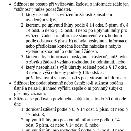
Stížnost na postup při vyřizování žádosti o informace (dále jen
"stížnost") může podat žadatel,
který nesouhlasí s vyřízením žádosti způsobem
uvedeným v § 6,
kterému po uplynutí lhůty podle § 14 odst. 5 písm. d), §
14 odst. 6 nebo § 15 odst. 3 nebo po uplynutí lhůty pro
vyřízení žádosti o informace stanovené v rozhodnutí
podle odstavce 6 písm. b) nebyla poskytnuta informace
nebo předložena konečná licenční nabídka a nebylo
vydáno rozhodnutí o odmítnutí žádosti,
kterému byla informace poskytnuta částečně, aniž bylo
o zbytku žádosti vydáno rozhodnutí o odmítnutí, nebo
který nesouhlasí s výší úhrady sdělené podle § 17 odst.
3 nebo s výší odměny podle § 14b odst. 2,
požadovanými v souvislosti s poskytováním informací.
Stížnost lze podat písemně nebo ústně; je-li stížnost podána
ústně a nelze-li ji ihned vyřídit, sepíše o ní povinný subjekt
písemný záznam.
Stížnost se podává u povinného subjektu, a to do 30 dnů ode
dne
doručení sdělení podle § 6, § 14 odst. 5 písm. c) nebo §
17 odst. 3,
uplynutí lhůty pro poskytnutí informace podle § 14
odst. 5 písm. d) nebo § 14 odst. 6, nebo
uplynutí lhůty pro rozhodnutí podle § 15 odst. 3 nebo