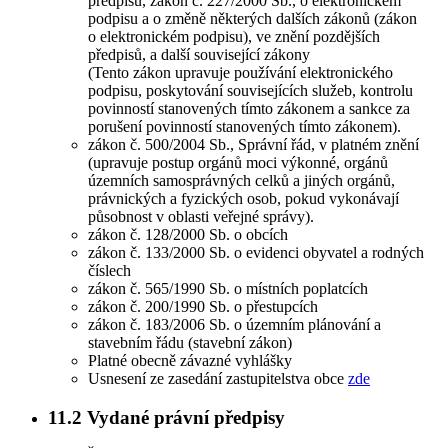
předpisů, zákon č. 227/2000 Sb., o elektronickém
podpisu a o změně některých dalších zákonů (zákon
o elektronickém podpisu), ve znění pozdějších
předpisů, a další související zákony
(Tento zákon upravuje používání elektronického
podpisu, poskytování souvisejících služeb, kontrolu
povinností stanovených tímto zákonem a sankce za
porušení povinností stanovených tímto zákonem).
zákon č. 500/2004 Sb., Správní řád, v platném znění
(upravuje postup orgánů moci výkonné, orgánů
územních samosprávných celků a jiných orgánů,
právnických a fyzických osob, pokud vykonávají
působnost v oblasti veřejné správy).
zákon č. 128/2000 Sb. o obcích
zákon č. 133/2000 Sb. o evidenci obyvatel a rodných
číslech
zákon č. 565/1990 Sb. o místních poplatcích
zákon č. 200/1990 Sb. o přestupcích
zákon č. 183/2006 Sb. o územním plánování a
stavebním řádu (stavební zákon)
Platné obecně závazné vyhlášky
Usnesení ze zasedání zastupitelstva obce
zde
11.2
Vydané právní předpisy