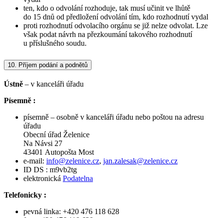
ten, kdo o odvolání rozhoduje, tak musí učinit ve lhůtě
do 15 dnů od předložení odvolání tím, kdo rozhodnutí vydal
proti rozhodnutí odvolacího orgánu se již nelze odvolat. Lze
však podat návrh na přezkoumání takového rozhodnutí
u příslušného soudu.
10.
Příjem podání a podnětů
Ústně
– v kanceláři úřadu
Písemně :
písemně – osobně v kanceláři úřadu nebo poštou na adresu
úřadu
Obecní úřad Želenice
Na Návsi 27
43401 Autopošta Most
e-mail:
info@zelenice.cz
,
jan.zalesak@zelenice.cz
ID DS : m9vb2tg
elektronická
Podatelna
Telefonicky :
pevná linka: +420 476 118 628