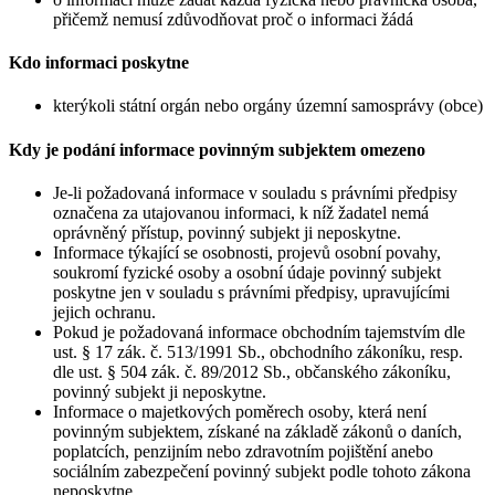
přičemž nemusí zdůvodňovat proč o informaci žádá
Kdo informaci poskytne
kterýkoli státní orgán nebo orgány územní samosprávy (obce)
Kdy je podání informace povinným subjektem omezeno
Je-li požadovaná informace v souladu s právními předpisy
označena za utajovanou informaci, k níž žadatel nemá
oprávněný přístup, povinný subjekt ji neposkytne.
Informace týkající se osobnosti, projevů osobní povahy,
soukromí fyzické osoby a osobní údaje povinný subjekt
poskytne jen v souladu s právními předpisy, upravujícími
jejich ochranu.
Pokud je požadovaná informace obchodním tajemstvím dle
ust. § 17 zák. č. 513/1991 Sb., obchodního zákoníku, resp.
dle ust. § 504 zák. č. 89/2012 Sb., občanského zákoníku,
povinný subjekt ji neposkytne.
Informace o majetkových poměrech osoby, která není
povinným subjektem, získané na základě zákonů o daních,
poplatcích, penzijním nebo zdravotním pojištění anebo
sociálním zabezpečení povinný subjekt podle tohoto zákona
neposkytne.