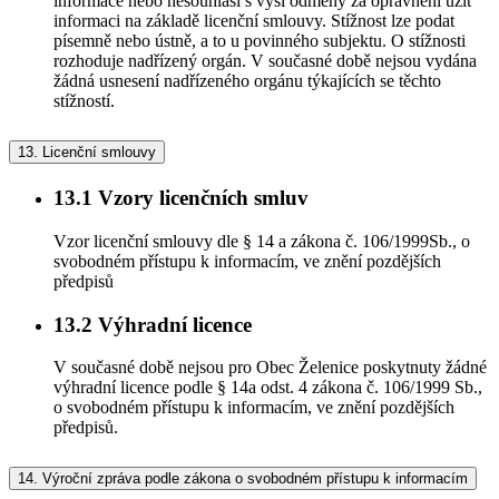
informace nebo nesouhlasí s výší odměny za oprávnění užít
informaci na základě licenční smlouvy. Stížnost lze podat
písemně nebo ústně, a to u povinného subjektu. O stížnosti
rozhoduje nadřízený orgán. V současné době nejsou vydána
žádná usnesení nadřízeného orgánu týkajících se těchto
stížností.
13.
Licenční smlouvy
13.1
Vzory licenčních smluv
Vzor licenční smlouvy dle § 14 a zákona č. 106/1999Sb., o
svobodném přístupu k informacím, ve znění pozdějších
předpisů
13.2
Výhradní licence
V současné době nejsou pro Obec Želenice poskytnuty žádné
výhradní licence podle § 14a odst. 4 zákona č. 106/1999 Sb.,
o svobodném přístupu k informacím, ve znění pozdějších
předpisů.
14.
Výroční zpráva podle zákona o svobodném přístupu k informacím