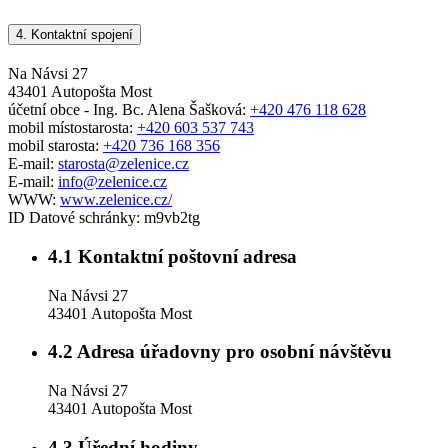
4.
Kontaktní spojení
Na Návsi 27
43401 Autopošta Most
účetní obce - Ing. Bc. Alena Šašková:
+420 476 118 628
mobil místostarosta:
+420 603 537 743
mobil starosta:
+420 736 168 356
E-mail:
starosta@zelenice.cz
E-mail:
info@zelenice.cz
WWW:
www.zelenice.cz/
ID Datové schránky:
m9vb2tg
4.1
Kontaktní poštovní adresa
Na Návsi 27
43401 Autopošta Most
4.2
Adresa úřadovny pro osobní návštěvu
Na Návsi 27
43401 Autopošta Most
4.3
Úřední hodiny