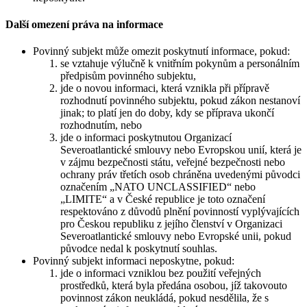
Další omezení práva na informace
Povinný subjekt může omezit poskytnutí informace, pokud:
se vztahuje výlučně k vnitřním pokynům a personálním
předpisům povinného subjektu,
jde o novou informaci, která vznikla při přípravě
rozhodnutí povinného subjektu, pokud zákon nestanoví
jinak; to platí jen do doby, kdy se příprava ukončí
rozhodnutím, nebo
jde o informaci poskytnutou Organizací
Severoatlantické smlouvy nebo Evropskou unií, která je
v zájmu bezpečnosti státu, veřejné bezpečnosti nebo
ochrany práv třetích osob chráněna uvedenými původci
označením „NATO UNCLASSIFIED“ nebo
„LIMITE“ a v České republice je toto označení
respektováno z důvodů plnění povinností vyplývajících
pro Českou republiku z jejího členství v Organizaci
Severoatlantické smlouvy nebo Evropské unii, pokud
původce nedal k poskytnutí souhlas.
Povinný subjekt informaci neposkytne, pokud:
jde o informaci vzniklou bez použití veřejných
prostředků, která byla předána osobou, jíž takovouto
povinnost zákon neukládá, pokud nesdělila, že s