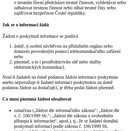
v trestním řízení předcházet trestné činnosti, vyhledávat nebo
odhalovat trestnou činnost nebo stíhat trestné činy nebo
zajišťovat bezpečnost České republiky.
Jak se o informaci žádá
Žádost o poskytnutí informace se podává
ústně, tj osobní návštěvou na příslušném orgánu nebo
dotazem provedeným pomocí telekomunikačního zařízení
nebo
písemně, a to i prostřednictvím sítě nebo služby
elektronických komunikací.
Není-li žadateli na ústně podanou žádost informace poskytnuta
anebo nepovažuje-li žadatel informaci poskytnutou na ústně
podanou žádost za dostačující, je třeba podat žádost písemně.
Co musí písemná žádost obsahovat
označena („žádost dle informačního zákona“; „žádost dle
z. č. 106/1999 Sb.“; „žádost dle zákona o svobodném
přístupu k informacím“, apod.), tj., že se žadatel domáhá
poskytnutí informací podle zákona č. 106/1999 Sb.