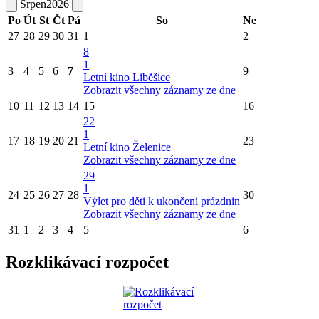
Srpen
2026
Po
Út
St
Čt
Pá
So
Ne
27
28
29
30
31
1
2
8
1
3
4
5
6
7
9
Letní kino Liběšice
Zobrazit všechny záznamy ze dne
10
11
12
13
14
15
16
22
1
17
18
19
20
21
23
Letní kino Želenice
Zobrazit všechny záznamy ze dne
29
1
24
25
26
27
28
30
Výlet pro děti k ukončení prázdnin
Zobrazit všechny záznamy ze dne
31
1
2
3
4
5
6
Rozklikávací rozpočet