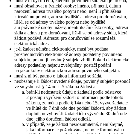
musí v ní být určeno, kterému povinném subjektu je určena,
musí obsahovat u fyzické osoby: jméno, příjmení, datum
narození, adresu trvalého pobytu nebo, není-li přihlášena
k trvalému pobytu, adresu bydliště a adresu pro doručování,
liší-li se od adresy trvalého pobytu nebo bydliště
a u právnické osoby: název, identifikační číslo osoby, adresu
sídla a adresu pro doručování, liší-li se od adresy sídla, která
žádost podává. Adresou pro doručování se rozumí též
elektronická adresa.
je-li žádost učiněna elektronicky, musí být podána
prostřednictvím elektronické adresy podatelny povinného
subjektu, pokud ji povinný subjekt zřídil. Pokud elektronické
adresy podatelny nejsou zveřejněny, postačí podání
na jakoukoliv elektronickou adresu povinného subjektu.
musí z ní být patrno o jakou informaci se žádá.
neobsahuje-li žádost uvedené údaje, povinný subjekt posoudí
ve smyslu ust. § 14 odst. 5 zákona žádost a:
brání-li nedostatek údajů o žadateli podle odstavce
2 postupu vyřízení žádosti o informaci podle tohoto
zákona, zejména podle § 14a nebo 15, vyzve žadatele
ve lhůtě do 7 dnů ode dne podání žádosti, aby žádost
doplnil; nevyhoví-li žadatel této výzvě do 30 dnů ode
dne jejího doručení, žádost odloží,
v případě, že je žádost nesrozumitelná, není zřejmé,
jaká informace je požadována, nebo je formulována