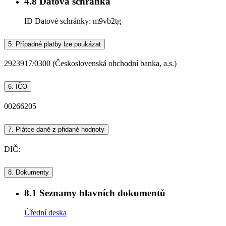
4.8
Datová schránka
ID Datové schránky:
m9vb2tg
5.
Případné platby lze poukázat
2923917/0300 (Československá obchodní banka, a.s.)
6.
IČO
00266205
7.
Plátce daně z přidané hodnoty
DIČ:
8.
Dokumenty
8.1
Seznamy hlavních dokumentů
Úřední deska