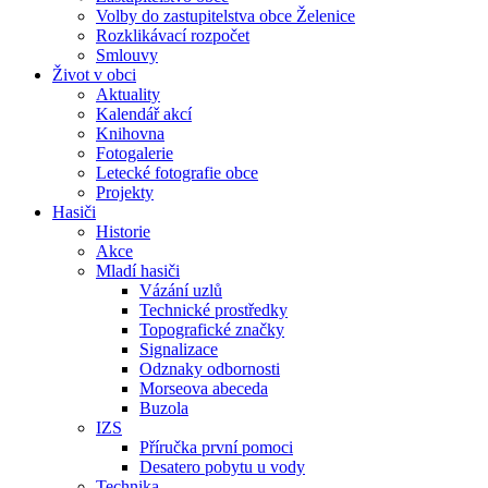
Volby do zastupitelstva obce Želenice
Rozklikávací rozpočet
Smlouvy
Život v obci
Aktuality
Kalendář akcí
Knihovna
Fotogalerie
Letecké fotografie obce
Projekty
Hasiči
Historie
Akce
Mladí hasiči
Vázání uzlů
Technické prostředky
Topografické značky
Signalizace
Odznaky odbornosti
Morseova abeceda
Buzola
IZS
Příručka první pomoci
Desatero pobytu u vody
Technika