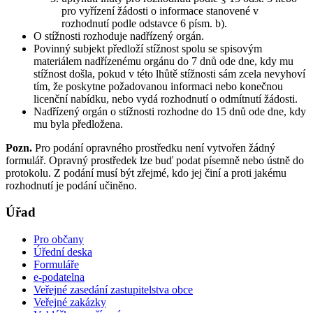
pro vyřízení žádosti o informace stanovené v
rozhodnutí podle odstavce 6 písm. b).
O stížnosti rozhoduje nadřízený orgán.
Povinný subjekt předloží stížnost spolu se spisovým
materiálem nadřízenému orgánu do 7 dnů ode dne, kdy mu
stížnost došla, pokud v této lhůtě stížnosti sám zcela nevyhoví
tím, že poskytne požadovanou informaci nebo konečnou
licenční nabídku, nebo vydá rozhodnutí o odmítnutí žádosti.
Nadřízený orgán o stížnosti rozhodne do 15 dnů ode dne, kdy
mu byla předložena.
Pozn.
Pro podání opravného prostředku není vytvořen žádný
formulář. Opravný prostředek lze buď podat písemně nebo ústně do
protokolu. Z podání musí být zřejmé, kdo jej činí a proti jakému
rozhodnutí je podání učiněno.
Úřad
Pro občany
Úřední deska
Formuláře
e-podatelna
Veřejné zasedání zastupitelstva obce
Veřejné zakázky