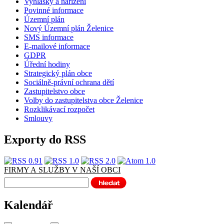
Vyhlášky a nařízení
Povinné informace
Územní plán
Nový Územní plán Želenice
SMS informace
E-mailové informace
GDPR
Úřední hodiny
Strategický plán obce
Sociálně-právní ochrana dětí
Zastupitelstvo obce
Volby do zastupitelstva obce Želenice
Rozklikávací rozpočet
Smlouvy
Exporty do RSS
FIRMY A SLUŽBY V NAŠÍ OBCI
Kalendář