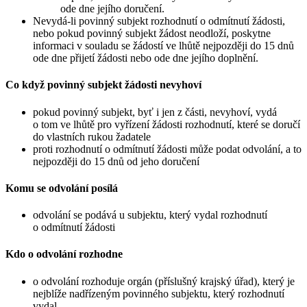
ode dne jejího doručení.
Nevydá-li povinný subjekt rozhodnutí o odmítnutí žádosti,
nebo pokud povinný subjekt žádost neodloží, poskytne
informaci v souladu se žádostí ve lhůtě nejpozději do 15 dnů
ode dne přijetí žádosti nebo ode dne jejího doplnění.
Co když povinný subjekt žádosti nevyhoví
pokud povinný subjekt, byť i jen z části, nevyhoví, vydá
o tom ve lhůtě pro vyřízení žádosti rozhodnutí, které se doručí
do vlastních rukou žadatele
proti rozhodnutí o odmítnutí žádosti může podat odvolání, a to
nejpozději do 15 dnů od jeho doručení
Komu se odvolání posílá
odvolání se podává u subjektu, který vydal rozhodnutí
o odmítnutí žádosti
Kdo o odvolání rozhodne
o odvolání rozhoduje orgán (příslušný krajský úřad), který je
nejblíže nadřízeným povinného subjektu, který rozhodnutí
vydal