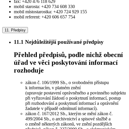
fax: +420 476 118 629
mobil starosta: +420 734 608 330
mobil místostarostka: +420 724 929 155
mobil referent: +420 606 657 754
11.
Předpisy
11.1
Nejdůležitější používané předpisy
Přehled předpisů, podle nichž obecní
úřad ve věci poskytování informací
rozhoduje
zákon č. 106/1999 Sb., o svobodném přístupu
k informacím, v platném znění
(upravuje postavení oprávněného a povinného subjektu
při vyřizování žádostí o poskytnutí informací, postup
při rozhodování a poskytnutí informací a oprávnění
žadatele v případě odmítnutí informací).
zákon č. 167/2012 Sb., kterým se mění zákon č.
499/2004 Sb., o archivnictví a spisové službě a
o změně některých zákonů, ve znění pozdějších