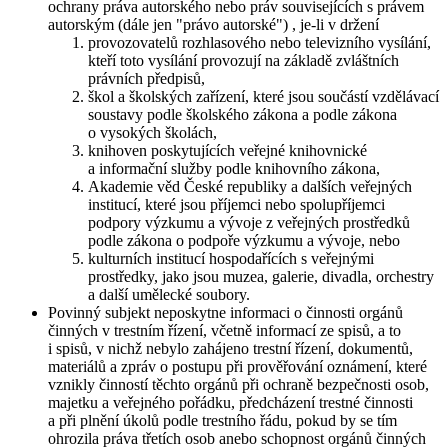
ochrany práva autorského nebo práv souvisejících s právem
autorským (dále jen "právo autorské") , je-li v držení
provozovatelů rozhlasového nebo televizního vysílání,
kteří toto vysílání provozují na základě zvláštních
právních předpisů,
škol a školských zařízení, které jsou součástí vzdělávací
soustavy podle školského zákona a podle zákona
o vysokých školách,
knihoven poskytujících veřejné knihovnické
a informační služby podle knihovního zákona,
Akademie věd České republiky a dalších veřejných
institucí, které jsou příjemci nebo spolupříjemci
podpory výzkumu a vývoje z veřejných prostředků
podle zákona o podpoře výzkumu a vývoje, nebo
kulturních institucí hospodařících s veřejnými
prostředky, jako jsou muzea, galerie, divadla, orchestry
a další umělecké soubory.
Povinný subjekt neposkytne informaci o činnosti orgánů
činných v trestním řízení, včetně informací ze spisů, a to
i spisů, v nichž nebylo zahájeno trestní řízení, dokumentů,
materiálů a zpráv o postupu při prověřování oznámení, které
vznikly činností těchto orgánů při ochraně bezpečnosti osob,
majetku a veřejného pořádku, předcházení trestné činnosti
a při plnění úkolů podle trestního řádu, pokud by se tím
ohrozila práva třetích osob anebo schopnost orgánů činných