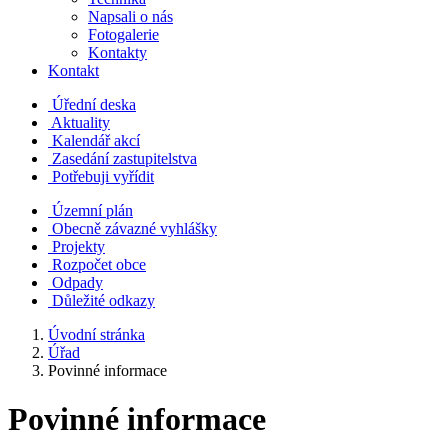
Napsali o nás
Fotogalerie
Kontakty
Kontakt
Úřední deska
Aktuality
Kalendář akcí
Zasedání zastupitelstva
Potřebuji vyřídit
Územní plán
Obecně závazné vyhlášky
Projekty
Rozpočet obce
Odpady
Důležité odkazy
Úvodní stránka
Úřad
Povinné informace
Povinné informace