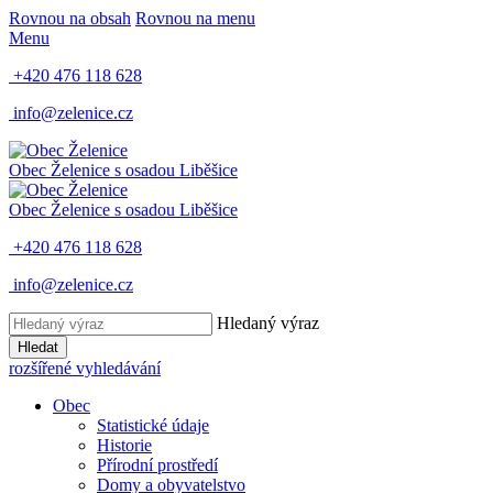
Rovnou na obsah
Rovnou na menu
Menu
+420 476 118 628
info@zelenice.cz
Obec Želenice
s osadou Liběšice
Obec Želenice
s osadou Liběšice
+420 476 118 628
info@zelenice.cz
Hledaný výraz
Hledat
rozšířené vyhledávání
Obec
Statistické údaje
Historie
Přírodní prostředí
Domy a obyvatelstvo