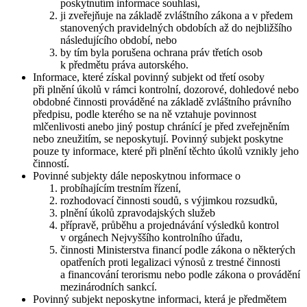
poskytnutím informace souhlasí,
ji zveřejňuje na základě zvláštního zákona a v předem
stanovených pravidelných obdobích až do nejbližšího
následujícího období, nebo
by tím byla porušena ochrana práv třetích osob
k předmětu práva autorského.
Informace, které získal povinný subjekt od třetí osoby
při plnění úkolů v rámci kontrolní, dozorové, dohledové nebo
obdobné činnosti prováděné na základě zvláštního právního
předpisu, podle kterého se na ně vztahuje povinnost
mlčenlivosti anebo jiný postup chránící je před zveřejněním
nebo zneužitím, se neposkytují. Povinný subjekt poskytne
pouze ty informace, které při plnění těchto úkolů vznikly jeho
činností.
Povinné subjekty dále neposkytnou informace o
probíhajícím trestním řízení,
rozhodovací činnosti soudů, s výjimkou rozsudků,
plnění úkolů zpravodajských služeb
přípravě, průběhu a projednávání výsledků kontrol
v orgánech Nejvyššího kontrolního úřadu,
činnosti Ministerstva financí podle zákona o některých
opatřeních proti legalizaci výnosů z trestné činnosti
a financování terorismu nebo podle zákona o provádění
mezinárodních sankcí.
Povinný subjekt neposkytne informaci, která je předmětem