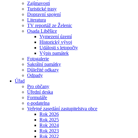
Zajímavosti
Turistické trasy
Dopravní spojení
Literatura
TV reportáž ze Želenic
Osada Liběšice
Vymezení území
Historický vývoj
Události s letopočty
Výpis památek
Fotogalerie
Sakrální památky
Důležité odkazy
Odpady
Úřad
Pro občany
Úřední deska
Formuláře
e-podatelna
Veřejné zasedání zastupitelstva obce
Rok 2026
Rok 2025
Rok 2024
Rok 2023
Rok 2022