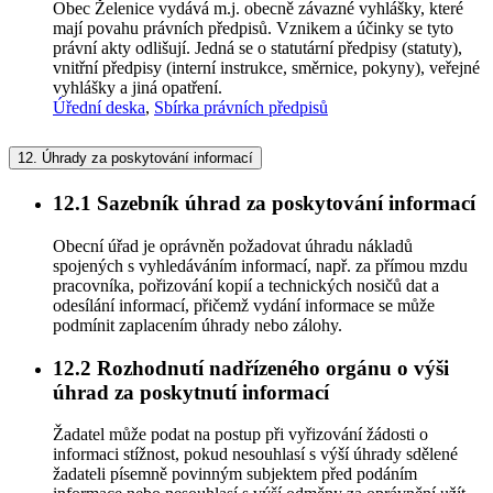
Obec Želenice vydává m.j. obecně závazné vyhlášky, které
mají povahu právních předpisů. Vznikem a účinky se tyto
právní akty odlišují. Jedná se o statutární předpisy (statuty),
vnitřní předpisy (interní instrukce, směrnice, pokyny), veřejné
vyhlášky a jiná opatření.
Úřední deska
,
Sbírka právních předpisů
12.
Úhrady za poskytování informací
12.1
Sazebník úhrad za poskytování informací
Obecní úřad je oprávněn požadovat úhradu nákladů
spojených s vyhledáváním informací, např. za přímou mzdu
pracovníka, pořizování kopií a technických nosičů dat a
odesílání informací, přičemž vydání informace se může
podmínit zaplacením úhrady nebo zálohy.
12.2
Rozhodnutí nadřízeného orgánu o výši
úhrad za poskytnutí informací
Žadatel může podat na postup při vyřizování žádosti o
informaci stížnost, pokud nesouhlasí s výší úhrady sdělené
žadateli písemně povinným subjektem před podáním