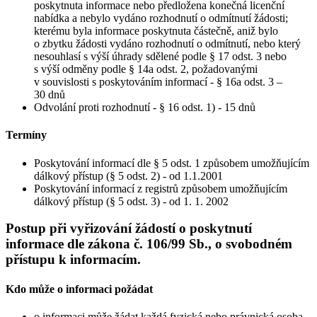
poskytnuta informace nebo předložena konečná licenční
nabídka a nebylo vydáno rozhodnutí o odmítnutí žádosti;
kterému byla informace poskytnuta částečně, aniž bylo
o zbytku žádosti vydáno rozhodnutí o odmítnutí, nebo který
nesouhlasí s výší úhrady sdělené podle § 17 odst. 3 nebo
s výší odměny podle § 14a odst. 2, požadovanými
v souvislosti s poskytováním informací - § 16a odst. 3 –
30 dnů
Odvolání proti rozhodnutí - § 16 odst. 1) - 15 dnů
Termíny
Poskytování informací dle § 5 odst. 1 způsobem umožňujícím
dálkový přístup (§ 5 odst. 2) - od 1.1.2001
Poskytování informací z registrů způsobem umožňujícím
dálkový přístup (§ 5 odst. 3) - od 1. 1. 2002
Postup při vyřizování žádostí o poskytnutí
informace dle zákona č. 106/99 Sb., o svobodném
přístupu k informacím.
Kdo může o informaci požádat
o informaci může žádat každá fyzická nebo právnická osoba,