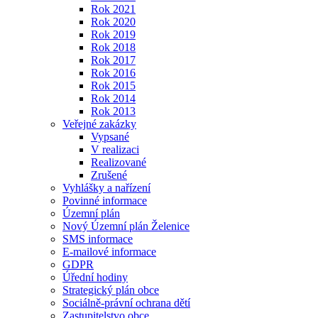
Rok 2021
Rok 2020
Rok 2019
Rok 2018
Rok 2017
Rok 2016
Rok 2015
Rok 2014
Rok 2013
Veřejné zakázky
Vypsané
V realizaci
Realizované
Zrušené
Vyhlášky a nařízení
Povinné informace
Územní plán
Nový Územní plán Želenice
SMS informace
E-mailové informace
GDPR
Úřední hodiny
Strategický plán obce
Sociálně-právní ochrana dětí
Zastupitelstvo obce