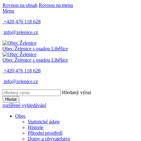
Rovnou na obsah
Rovnou na menu
Menu
+420 476 118 628
info@zelenice.cz
Obec Želenice
s osadou Liběšice
Obec Želenice
s osadou Liběšice
+420 476 118 628
info@zelenice.cz
Hledaný výraz
Hledat
rozšířené vyhledávání
Obec
Statistické údaje
Historie
Přírodní prostředí
Domy a obyvatelstvo