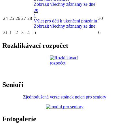
Zobrazit všechny záznamy ze dne
29
1
24
25
26
27
28
30
Výlet pro děti k ukončení prázdnin
Zobrazit všechny záznamy ze dne
31
1
2
3
4
5
6
Rozklikávací rozpočet
Senioři
Zjednodušená verze stránek nejen pro seniory
Fotogalerie