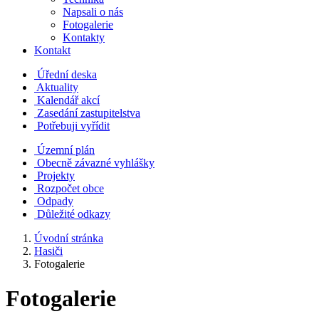
Napsali o nás
Fotogalerie
Kontakty
Kontakt
Úřední deska
Aktuality
Kalendář akcí
Zasedání zastupitelstva
Potřebuji vyřídit
Územní plán
Obecně závazné vyhlášky
Projekty
Rozpočet obce
Odpady
Důležité odkazy
Úvodní stránka
Hasiči
Fotogalerie
Fotogalerie