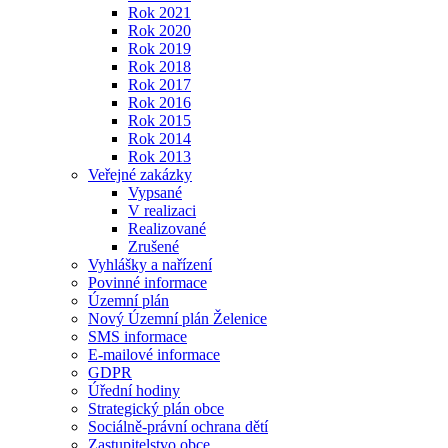
Rok 2021
Rok 2020
Rok 2019
Rok 2018
Rok 2017
Rok 2016
Rok 2015
Rok 2014
Rok 2013
Veřejné zakázky
Vypsané
V realizaci
Realizované
Zrušené
Vyhlášky a nařízení
Povinné informace
Územní plán
Nový Územní plán Želenice
SMS informace
E-mailové informace
GDPR
Úřední hodiny
Strategický plán obce
Sociálně-právní ochrana dětí
Zastupitelstvo obce