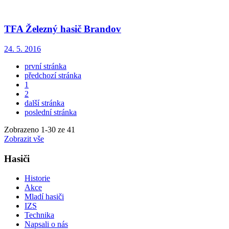
TFA Železný hasič Brandov
24. 5. 2016
první stránka
předchozí stránka
1
2
další stránka
poslední stránka
Zobrazeno
1
-
30
ze 41
Zobrazit vše
Hasiči
Historie
Akce
Mladí hasiči
IZS
Technika
Napsali o nás