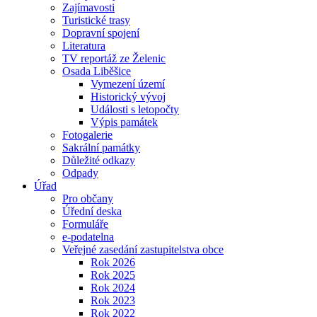
Zajímavosti
Turistické trasy
Dopravní spojení
Literatura
TV reportáž ze Želenic
Osada Liběšice
Vymezení území
Historický vývoj
Události s letopočty
Výpis památek
Fotogalerie
Sakrální památky
Důležité odkazy
Odpady
Úřad
Pro občany
Úřední deska
Formuláře
e-podatelna
Veřejné zasedání zastupitelstva obce
Rok 2026
Rok 2025
Rok 2024
Rok 2023
Rok 2022