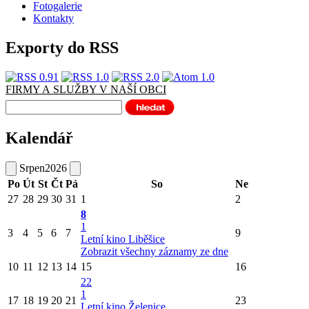
Fotogalerie
Kontakty
Exporty do RSS
FIRMY A SLUŽBY V NAŠÍ OBCI
Kalendář
Srpen
2026
Po
Út
St
Čt
Pá
So
Ne
27
28
29
30
31
1
2
8
1
3
4
5
6
7
9
Letní kino Liběšice
Zobrazit všechny záznamy ze dne
10
11
12
13
14
15
16
22
1
17
18
19
20
21
23
Letní kino Želenice