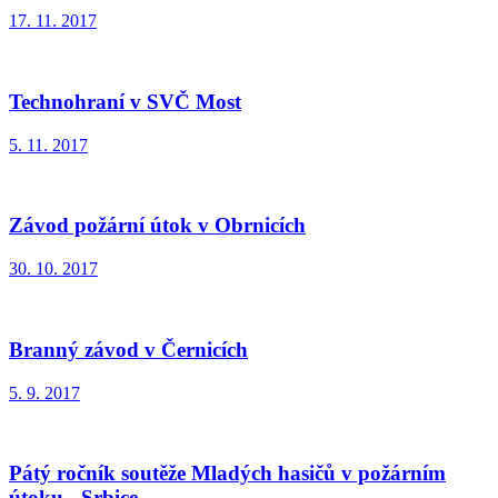
17. 11. 2017
Technohraní v SVČ Most
5. 11. 2017
Závod požární útok v Obrnicích
30. 10. 2017
Branný závod v Černicích
5. 9. 2017
Pátý ročník soutěže Mladých hasičů v požárním
útoku - Srbice