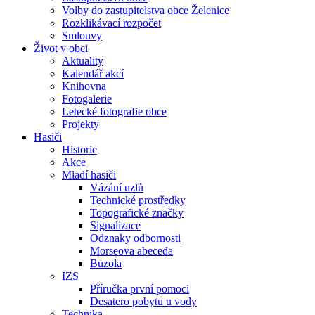
Volby do zastupitelstva obce Želenice
Rozklikávací rozpočet
Smlouvy
Život v obci
Aktuality
Kalendář akcí
Knihovna
Fotogalerie
Letecké fotografie obce
Projekty
Hasiči
Historie
Akce
Mladí hasiči
Vázání uzlů
Technické prostředky
Topografické značky
Signalizace
Odznaky odbornosti
Morseova abeceda
Buzola
IZS
Příručka první pomoci
Desatero pobytu u vody
Technika