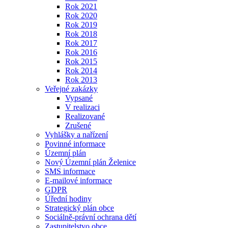
Rok 2021
Rok 2020
Rok 2019
Rok 2018
Rok 2017
Rok 2016
Rok 2015
Rok 2014
Rok 2013
Veřejné zakázky
Vypsané
V realizaci
Realizované
Zrušené
Vyhlášky a nařízení
Povinné informace
Územní plán
Nový Územní plán Želenice
SMS informace
E-mailové informace
GDPR
Úřední hodiny
Strategický plán obce
Sociálně-právní ochrana dětí
Zastupitelstvo obce