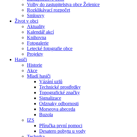
Volby do zastupitelstva obce Želenice
Rozklikávací rozpočet
Smlouvy
Život v obci
Aktuality
Kalendář akcí
Knihovna
Fotogalerie
Letecké fotografie obce
Projekty
Hasiči
Historie
Akce
Mladí hasiči
Vázání uzlů
Technické prostředky
Topografické značky
Signalizace
Odznaky odbornosti
Morseova abeceda
Buzola
IZS
Příručka první pomoci
Desatero pobytu u vody
Technika