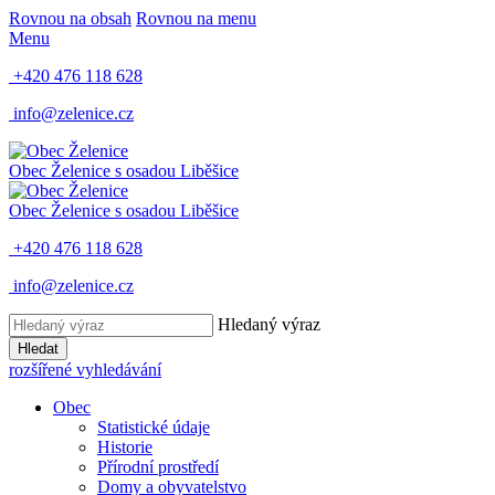
Rovnou na obsah
Rovnou na menu
Menu
+420 476 118 628
info@zelenice.cz
Obec Želenice
s osadou Liběšice
Obec Želenice
s osadou Liběšice
+420 476 118 628
info@zelenice.cz
Hledaný výraz
Hledat
rozšířené vyhledávání
Obec
Statistické údaje
Historie
Přírodní prostředí
Domy a obyvatelstvo