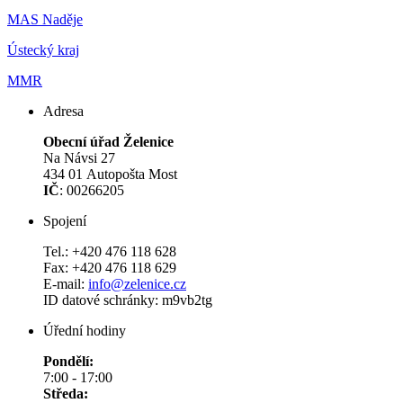
MAS Naděje
Ústecký kraj
MMR
Adresa
Obecní úřad Želenice
Na Návsi 27
434 01 Autopošta Most
IČ
: 00266205
Spojení
Tel.: +420 476 118 628
Fax: +420 476 118 629
E-mail:
info@zelenice.cz
ID datové schránky: m9vb2tg
Úřední hodiny
Pondělí:
7:00 - 17:00
Středa: