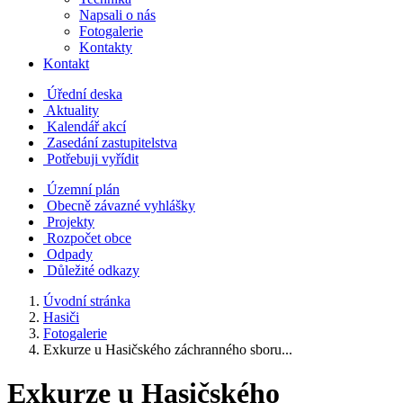
Napsali o nás
Fotogalerie
Kontakty
Kontakt
Úřední deska
Aktuality
Kalendář akcí
Zasedání zastupitelstva
Potřebuji vyřídit
Územní plán
Obecně závazné vyhlášky
Projekty
Rozpočet obce
Odpady
Důležité odkazy
Úvodní stránka
Hasiči
Fotogalerie
Exkurze u Hasičského záchranného sboru...
Exkurze u Hasičského