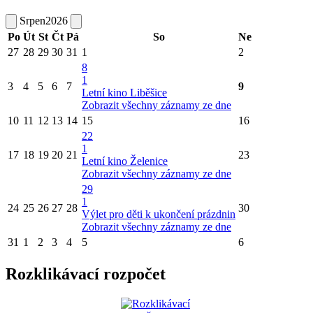
Srpen
2026
Po
Út
St
Čt
Pá
So
Ne
27
28
29
30
31
1
2
8
1
3
4
5
6
7
9
Letní kino Liběšice
Zobrazit všechny záznamy ze dne
10
11
12
13
14
15
16
22
1
17
18
19
20
21
23
Letní kino Želenice
Zobrazit všechny záznamy ze dne
29
1
24
25
26
27
28
30
Výlet pro děti k ukončení prázdnin
Zobrazit všechny záznamy ze dne
31
1
2
3
4
5
6
Rozklikávací rozpočet