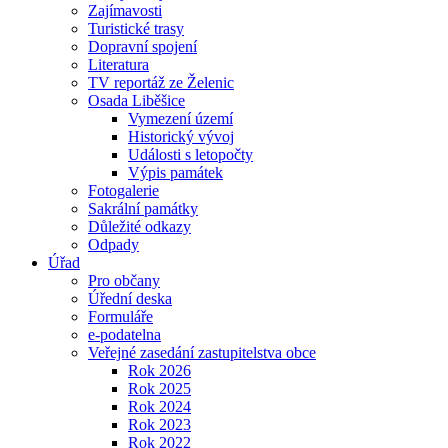
Zajímavosti
Turistické trasy
Dopravní spojení
Literatura
TV reportáž ze Želenic
Osada Liběšice
Vymezení území
Historický vývoj
Události s letopočty
Výpis památek
Fotogalerie
Sakrální památky
Důležité odkazy
Odpady
Úřad
Pro občany
Úřední deska
Formuláře
e-podatelna
Veřejné zasedání zastupitelstva obce
Rok 2026
Rok 2025
Rok 2024
Rok 2023
Rok 2022