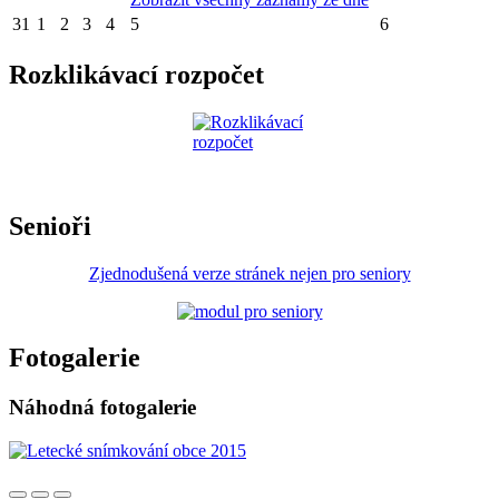
31
1
2
3
4
5
6
Rozklikávací rozpočet
Senioři
Zjednodušená verze stránek nejen pro seniory
Fotogalerie
Náhodná fotogalerie