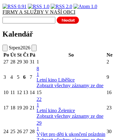
FIRMY A SLUŽBY V NAŠÍ OBCI
Kalendář
Srpen
2026
Po
Út
St
Čt
Pá
So
Ne
27
28
29
30
31
1
2
8
1
3
4
5
6
7
9
Letní kino Liběšice
Zobrazit všechny záznamy ze dne
10
11
12
13
14
15
16
22
1
17
18
19
20
21
23
Letní kino Želenice
Zobrazit všechny záznamy ze dne
29
1
24
25
26
27
28
30
Výlet pro děti k ukončení prázdnin
Zobrazit všechny záznamy ze dne