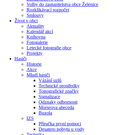
Volby do zastupitelstva obce Želenice
Rozklikávací rozpočet
Smlouvy
Život v obci
Aktuality
Kalendář akcí
Knihovna
Fotogalerie
Letecké fotografie obce
Projekty
Hasiči
Historie
Akce
Mladí hasiči
Vázání uzlů
Technické prostředky
Topografické značky
Signalizace
Odznaky odbornosti
Morseova abeceda
Buzola
IZS
Příručka první pomoci
Desatero pobytu u vody
Technika