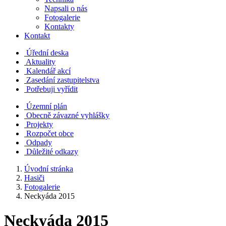
Napsali o nás
Fotogalerie
Kontakty
Kontakt
Úřední deska
Aktuality
Kalendář akcí
Zasedání zastupitelstva
Potřebuji vyřídit
Územní plán
Obecně závazné vyhlášky
Projekty
Rozpočet obce
Odpady
Důležité odkazy
Úvodní stránka
Hasiči
Fotogalerie
Neckyáda 2015
Neckyáda 2015