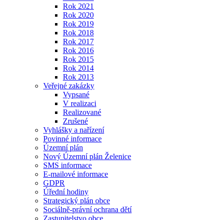
Rok 2021
Rok 2020
Rok 2019
Rok 2018
Rok 2017
Rok 2016
Rok 2015
Rok 2014
Rok 2013
Veřejné zakázky
Vypsané
V realizaci
Realizované
Zrušené
Vyhlášky a nařízení
Povinné informace
Územní plán
Nový Územní plán Želenice
SMS informace
E-mailové informace
GDPR
Úřední hodiny
Strategický plán obce
Sociálně-právní ochrana dětí
Zastupitelstvo obce