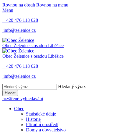
Rovnou na obsah
Rovnou na menu
Menu
+420 476 118 628
info@zelenice.cz
Obec Želenice
s osadou Liběšice
Obec Želenice
s osadou Liběšice
+420 476 118 628
info@zelenice.cz
Hledaný výraz
Hledat
rozšířené vyhledávání
Obec
Statistické údaje
Historie
Přírodní prostředí
Domy a obyvatelstvo