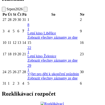
Srpen
2026
Po
Út
St
Čt
Pá
So
Ne
27
28
29
30
31
1
2
8
1
3
4
5
6
7
9
Letní kino Liběšice
Zobrazit všechny záznamy ze dne
10
11
12
13
14
15
16
22
1
17
18
19
20
21
23
Letní kino Želenice
Zobrazit všechny záznamy ze dne
29
1
24
25
26
27
28
30
Výlet pro děti k ukončení prázdnin
Zobrazit všechny záznamy ze dne
31
1
2
3
4
5
6
Rozklikávací rozpočet