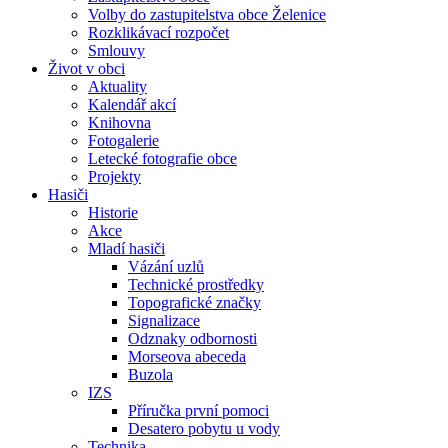
Volby do zastupitelstva obce Želenice
Rozklikávací rozpočet
Smlouvy
Život v obci
Aktuality
Kalendář akcí
Knihovna
Fotogalerie
Letecké fotografie obce
Projekty
Hasiči
Historie
Akce
Mladí hasiči
Vázání uzlů
Technické prostředky
Topografické značky
Signalizace
Odznaky odbornosti
Morseova abeceda
Buzola
IZS
Příručka první pomoci
Desatero pobytu u vody
Technika