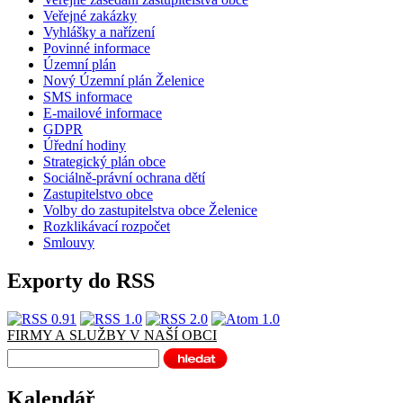
Veřejné zakázky
Vyhlášky a nařízení
Povinné informace
Územní plán
Nový Územní plán Želenice
SMS informace
E-mailové informace
GDPR
Úřední hodiny
Strategický plán obce
Sociálně-právní ochrana dětí
Zastupitelstvo obce
Volby do zastupitelstva obce Želenice
Rozklikávací rozpočet
Smlouvy
Exporty do RSS
FIRMY A SLUŽBY V NAŠÍ OBCI
Kalendář