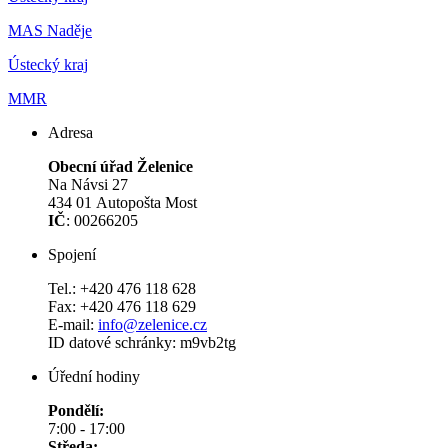
MAS Naděje
Ústecký kraj
MMR
Adresa
Obecní úřad Želenice
Na Návsi 27
434 01 Autopošta Most
IČ
: 00266205
Spojení
Tel.: +420 476 118 628
Fax: +420 476 118 629
E-mail:
info@zelenice.cz
ID datové schránky: m9vb2tg
Úřední hodiny
Pondělí:
7:00 - 17:00
Středa: