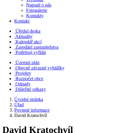
Napsali o nás
Fotogalerie
Kontakty
Kontakt
Úřední deska
Aktuality
Kalendář akcí
Zasedání zastupitelstva
Potřebuji vyřídit
Územní plán
Obecně závazné vyhlášky
Projekty
Rozpočet obce
Odpady
Důležité odkazy
Úvodní stránka
Úřad
Povinné informace
David Kratochvíl
David Kratochvíl