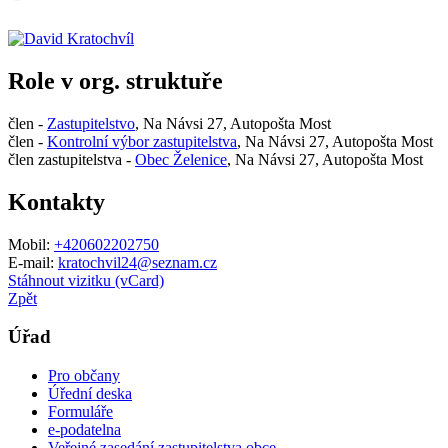
Role v org. struktuře
člen -
Zastupitelstvo
, Na Návsi 27, Autopošta Most
člen -
Kontrolní výbor zastupitelstva
, Na Návsi 27, Autopošta Most
člen zastupitelstva -
Obec Želenice
, Na Návsi 27, Autopošta Most
Kontakty
Mobil:
+420602202750
E-mail:
kratochvil24@seznam.cz
Stáhnout vizitku (vCard)
Zpět
Úřad
Pro občany
Úřední deska
Formuláře
e-podatelna
Veřejné zasedání zastupitelstva obce