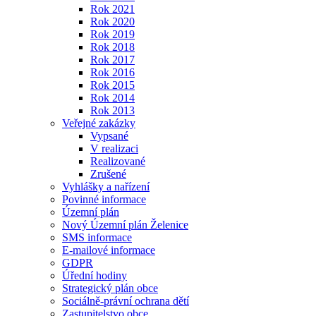
Rok 2021
Rok 2020
Rok 2019
Rok 2018
Rok 2017
Rok 2016
Rok 2015
Rok 2014
Rok 2013
Veřejné zakázky
Vypsané
V realizaci
Realizované
Zrušené
Vyhlášky a nařízení
Povinné informace
Územní plán
Nový Územní plán Želenice
SMS informace
E-mailové informace
GDPR
Úřední hodiny
Strategický plán obce
Sociálně-právní ochrana dětí
Zastupitelstvo obce