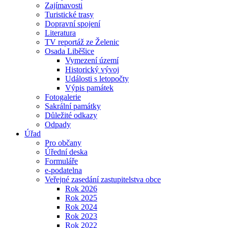
Zajímavosti
Turistické trasy
Dopravní spojení
Literatura
TV reportáž ze Želenic
Osada Liběšice
Vymezení území
Historický vývoj
Události s letopočty
Výpis památek
Fotogalerie
Sakrální památky
Důležité odkazy
Odpady
Úřad
Pro občany
Úřední deska
Formuláře
e-podatelna
Veřejné zasedání zastupitelstva obce
Rok 2026
Rok 2025
Rok 2024
Rok 2023
Rok 2022