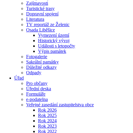
Zajímavosti
Turistické trasy
Dopravní spojení
Literatura
TV reportáž ze Želenic
Osada Liběšice
Vymezení území
Historický vývoj
Události s letopočty
Výpis památek
Fotogalerie
Sakrální památky
Důležité odkazy
Odpady
Úřad
Pro občany
Úřední deska
Formuláře
e-podatelna
Veřejné zasedání zastupitelstva obce
Rok 2026
Rok 2025
Rok 2024
Rok 2023
Rok 2022