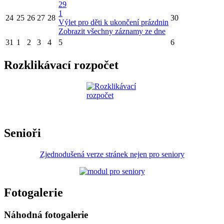
29
1
24
25
26
27
28
30
Výlet pro děti k ukončení prázdnin
Zobrazit všechny záznamy ze dne
31
1
2
3
4
5
6
Rozklikávací rozpočet
Senioři
Zjednodušená verze stránek nejen pro seniory
Fotogalerie
Náhodná fotogalerie