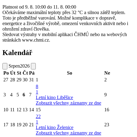
Platnost od 9. 8. 10:00 do 11. 8. 00:00
Očekáváme maximální teploty přes 32 °C a silnou zátěž teplem.
Toto je předběžné varování. Možné komplikace v dopravě,
energetice a živočišné výrobě, omezení venkovních aktivit nebo i
ohrožení zdraví člověka.
Sledovat výstrahy v mobilní aplikaci ČHMÚ nebo na webových
stránkách www.chmi.cz.
Kalendář
Srpen
2026
Po
Út
St
Čt
Pá
So
Ne
27
28
29
30
31
1
2
8
1
3
4
5
6
7
9
Letní kino Liběšice
Zobrazit všechny záznamy ze dne
10
11
12
13
14
15
16
22
1
17
18
19
20
21
23
Letní kino Želenice
Zobrazit všechny záznamy ze dne