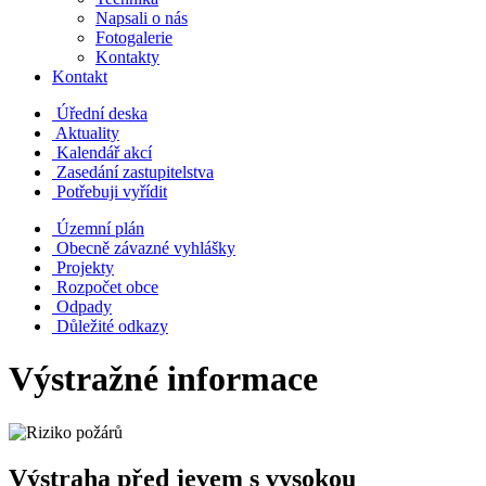
Napsali o nás
Fotogalerie
Kontakty
Kontakt
Úřední deska
Aktuality
Kalendář akcí
Zasedání zastupitelstva
Potřebuji vyřídit
Územní plán
Obecně závazné vyhlášky
Projekty
Rozpočet obce
Odpady
Důležité odkazy
Výstražné informace
Výstraha před jevem s vysokou