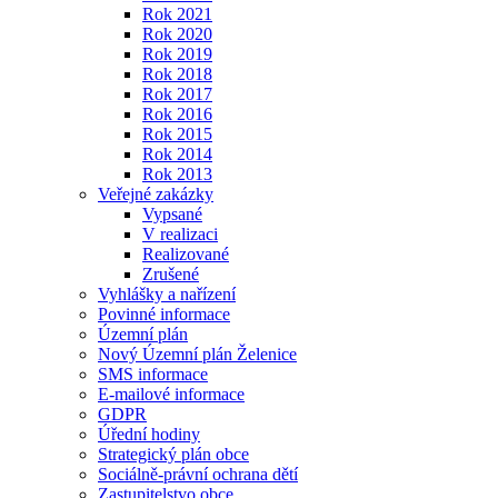
Rok 2021
Rok 2020
Rok 2019
Rok 2018
Rok 2017
Rok 2016
Rok 2015
Rok 2014
Rok 2013
Veřejné zakázky
Vypsané
V realizaci
Realizované
Zrušené
Vyhlášky a nařízení
Povinné informace
Územní plán
Nový Územní plán Želenice
SMS informace
E-mailové informace
GDPR
Úřední hodiny
Strategický plán obce
Sociálně-právní ochrana dětí
Zastupitelstvo obce