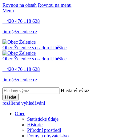
Rovnou na obsah
Rovnou na menu
Menu
+420 476 118 628
info@zelenice.cz
Obec Želenice
s osadou Liběšice
Obec Želenice
s osadou Liběšice
+420 476 118 628
info@zelenice.cz
Hledaný výraz
Hledat
rozšířené vyhledávání
Obec
Statistické údaje
Historie
Přírodní prostředí
Domy a obyvatelstvo