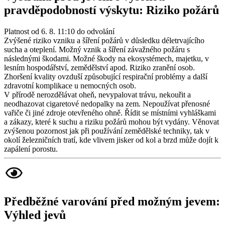
pravděpodobností výskytu: Riziko požárů
Platnost od 6. 8. 11:10 do odvolání
Zvýšené riziko vzniku a šíření požárů v důsledku déletrvajícího
sucha a oteplení. Možný vznik a šíření závažného požáru s
následnými škodami. Možné škody na ekosystémech, majetku, v
lesním hospodářství, zemědělství apod. Riziko zranění osob.
Zhoršení kvality ovzduší způsobující respirační problémy a další
zdravotní komplikace u nemocných osob.
V přírodě nerozdělávat oheň, nevypalovat trávu, nekouřit a
neodhazovat cigaretové nedopalky na zem. Nepoužívat přenosné
vařiče či jiné zdroje otevřeného ohně. Řídit se místními vyhláškami
a zákazy, které k suchu a riziku požárů mohou být vydány. Věnovat
zvýšenou pozornost jak při používání zemědělské techniky, tak v
okolí železničních tratí, kde vlivem jisker od kol a brzd může dojít k
zapálení porostu.
Předběžné varování před možným jevem:
Výhled jevů