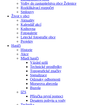
Volby do zastupitelstva obce Želenice
Rozklikávací rozpočet
Smlouvy
Život v obci
Aktuality
Kalendář akcí
Knihovna
Fotogalerie
Letecké fotografie obce
Projekty
Hasiči
Historie
Akce
Mladí hasiči
Vázání uzlů
Technické prostředky
Topografické značky
Signalizace
Odznaky odbornosti
Morseova abeceda
Buzola
IZS
Příručka první pomoci
Desatero pobytu u vody
Technika