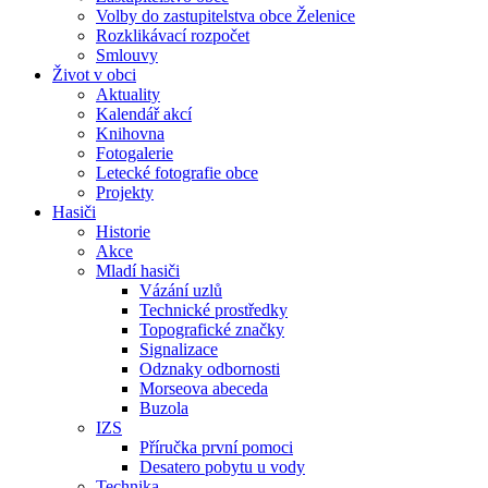
Volby do zastupitelstva obce Želenice
Rozklikávací rozpočet
Smlouvy
Život v obci
Aktuality
Kalendář akcí
Knihovna
Fotogalerie
Letecké fotografie obce
Projekty
Hasiči
Historie
Akce
Mladí hasiči
Vázání uzlů
Technické prostředky
Topografické značky
Signalizace
Odznaky odbornosti
Morseova abeceda
Buzola
IZS
Příručka první pomoci
Desatero pobytu u vody
Technika