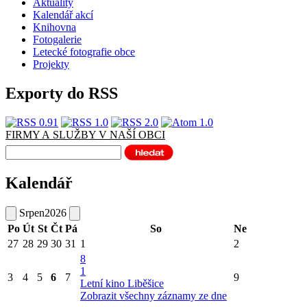
Aktuality
Kalendář akcí
Knihovna
Fotogalerie
Letecké fotografie obce
Projekty
Exporty do RSS
FIRMY A SLUŽBY V NAŠÍ OBCI
Kalendář
Srpen
2026
Po
Út
St
Čt
Pá
So
Ne
27
28
29
30
31
1
2
8
1
3
4
5
6
7
9
Letní kino Liběšice
Zobrazit všechny záznamy ze dne