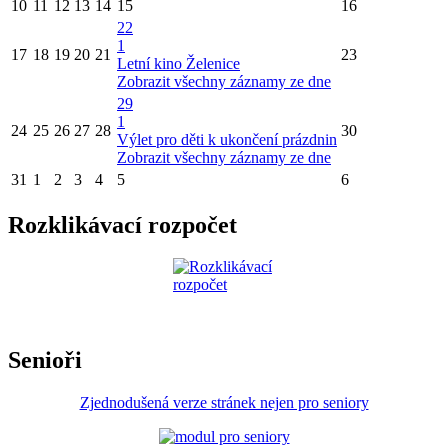
10
11
12
13
14
15
16
22
1
17
18
19
20
21
23
Letní kino Želenice
Zobrazit všechny záznamy ze dne
29
1
24
25
26
27
28
30
Výlet pro děti k ukončení prázdnin
Zobrazit všechny záznamy ze dne
31
1
2
3
4
5
6
Rozklikávací rozpočet
Senioři
Zjednodušená verze stránek nejen pro seniory