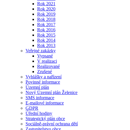
Rok 2021
Rok 2020
Rok 2019
Rok 2018
Rok 2017
Rok 2016
Rok 2015
Rok 2014
Rok 2013
Veřejné zakázky
Vypsané
V realizaci
Realizované
Zrušené
Vyhlášky a nařízení
Povinné informace
Územní plán
Nový Územní plán Želenice
SMS informace
E-mailové informace
GDPR
Úřední hodiny
Strategický plán obce
Sociálně-právní ochrana dětí
Zastupitelstvo obce