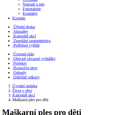
Napsali o nás
Fotogalerie
Kontakty
Kontakt
Úřední deska
Aktuality
Kalendář akcí
Zasedání zastupitelstva
Potřebuji vyřídit
Územní plán
Obecně závazné vyhlášky
Projekty
Rozpočet obce
Odpady
Důležité odkazy
Úvodní stránka
Život v obci
Kalendář akcí
Maškarní ples pro děti
Maškarní ples pro děti