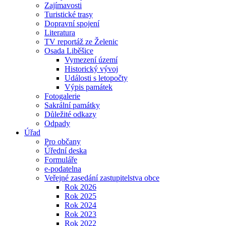
Zajímavosti
Turistické trasy
Dopravní spojení
Literatura
TV reportáž ze Želenic
Osada Liběšice
Vymezení území
Historický vývoj
Události s letopočty
Výpis památek
Fotogalerie
Sakrální památky
Důležité odkazy
Odpady
Úřad
Pro občany
Úřední deska
Formuláře
e-podatelna
Veřejné zasedání zastupitelstva obce
Rok 2026
Rok 2025
Rok 2024
Rok 2023
Rok 2022