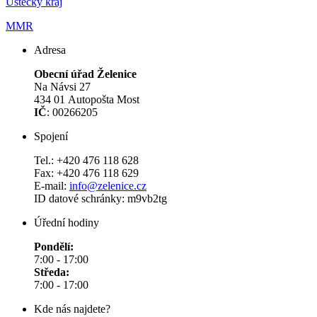
Ústecký kraj
MMR
Adresa
Obecní úřad Želenice
Na Návsi 27
434 01 Autopošta Most
IČ
: 00266205
Spojení
Tel.: +420 476 118 628
Fax: +420 476 118 629
E-mail:
info@zelenice.cz
ID datové schránky: m9vb2tg
Úřední hodiny
Pondělí:
7:00 - 17:00
Středa:
7:00 - 17:00
Kde nás najdete?