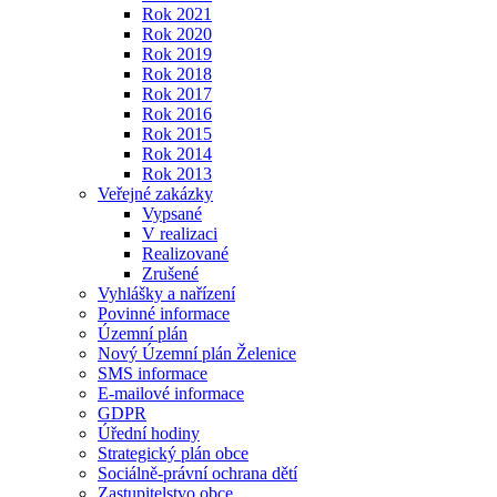
Rok 2021
Rok 2020
Rok 2019
Rok 2018
Rok 2017
Rok 2016
Rok 2015
Rok 2014
Rok 2013
Veřejné zakázky
Vypsané
V realizaci
Realizované
Zrušené
Vyhlášky a nařízení
Povinné informace
Územní plán
Nový Územní plán Želenice
SMS informace
E-mailové informace
GDPR
Úřední hodiny
Strategický plán obce
Sociálně-právní ochrana dětí
Zastupitelstvo obce