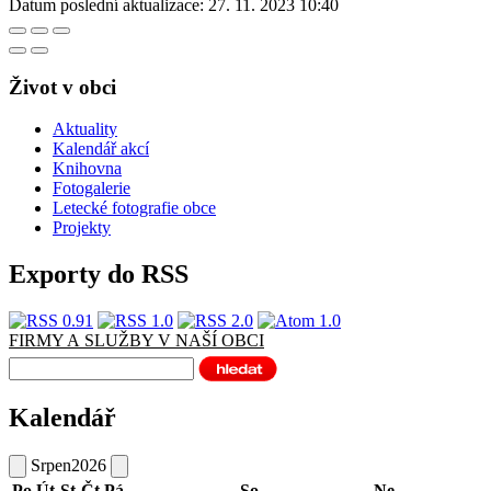
Datum poslední aktualizace:
27. 11. 2023 10:40
Život v obci
Aktuality
Kalendář akcí
Knihovna
Fotogalerie
Letecké fotografie obce
Projekty
Exporty do RSS
FIRMY A SLUŽBY V NAŠÍ OBCI
Kalendář
Srpen
2026
Po
Út
St
Čt
Pá
So
Ne