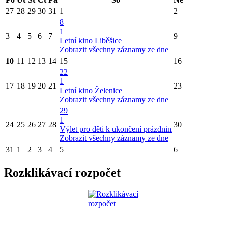
27
28
29
30
31
1
2
8
1
3
4
5
6
7
9
Letní kino Liběšice
Zobrazit všechny záznamy ze dne
10
11
12
13
14
15
16
22
1
17
18
19
20
21
23
Letní kino Želenice
Zobrazit všechny záznamy ze dne
29
1
24
25
26
27
28
30
Výlet pro děti k ukončení prázdnin
Zobrazit všechny záznamy ze dne
31
1
2
3
4
5
6
Rozklikávací rozpočet