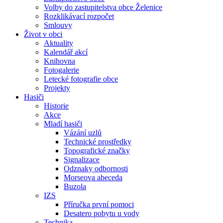
Volby do zastupitelstva obce Želenice
Rozklikávací rozpočet
Smlouvy
Život v obci
Aktuality
Kalendář akcí
Knihovna
Fotogalerie
Letecké fotografie obce
Projekty
Hasiči
Historie
Akce
Mladí hasiči
Vázání uzlů
Technické prostředky
Topografické značky
Signalizace
Odznaky odbornosti
Morseova abeceda
Buzola
IZS
Příručka první pomoci
Desatero pobytu u vody
Technika