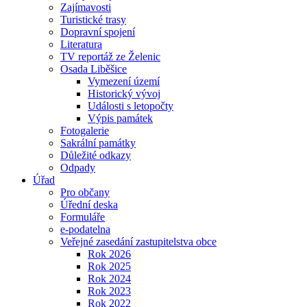
Zajímavosti
Turistické trasy
Dopravní spojení
Literatura
TV reportáž ze Želenic
Osada Liběšice
Vymezení území
Historický vývoj
Události s letopočty
Výpis památek
Fotogalerie
Sakrální památky
Důležité odkazy
Odpady
Úřad
Pro občany
Úřední deska
Formuláře
e-podatelna
Veřejné zasedání zastupitelstva obce
Rok 2026
Rok 2025
Rok 2024
Rok 2023
Rok 2022