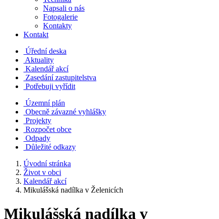
Napsali o nás
Fotogalerie
Kontakty
Kontakt
Úřední deska
Aktuality
Kalendář akcí
Zasedání zastupitelstva
Potřebuji vyřídit
Územní plán
Obecně závazné vyhlášky
Projekty
Rozpočet obce
Odpady
Důležité odkazy
Úvodní stránka
Život v obci
Kalendář akcí
Mikulášská nadílka v Želenicích
Mikulášská nadílka v