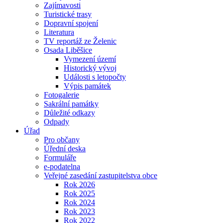
Zajímavosti
Turistické trasy
Dopravní spojení
Literatura
TV reportáž ze Želenic
Osada Liběšice
Vymezení území
Historický vývoj
Události s letopočty
Výpis památek
Fotogalerie
Sakrální památky
Důležité odkazy
Odpady
Úřad
Pro občany
Úřední deska
Formuláře
e-podatelna
Veřejné zasedání zastupitelstva obce
Rok 2026
Rok 2025
Rok 2024
Rok 2023
Rok 2022