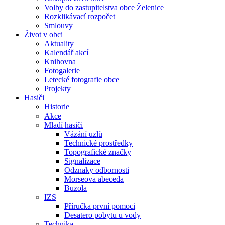
Volby do zastupitelstva obce Želenice
Rozklikávací rozpočet
Smlouvy
Život v obci
Aktuality
Kalendář akcí
Knihovna
Fotogalerie
Letecké fotografie obce
Projekty
Hasiči
Historie
Akce
Mladí hasiči
Vázání uzlů
Technické prostředky
Topografické značky
Signalizace
Odznaky odbornosti
Morseova abeceda
Buzola
IZS
Příručka první pomoci
Desatero pobytu u vody
Technika