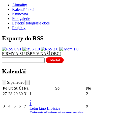
Aktuality
Kalendář akcí
Knihovna
Fotogalerie
Letecké fotografie obce
Projekty
Exporty do RSS
FIRMY A SLUŽBY V NAŠÍ OBCI
Kalendář
Srpen
2026
Po
Út
St
Čt
Pá
So
Ne
27
28
29
30
31
1
2
8
1
3
4
5
6
7
9
Letní kino Liběšice
Zobrazit všechny záznamy ze dne