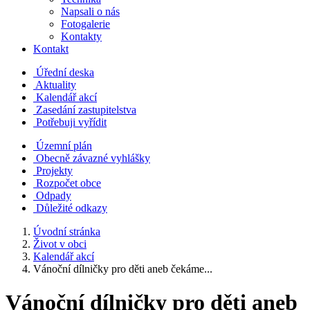
Napsali o nás
Fotogalerie
Kontakty
Kontakt
Úřední deska
Aktuality
Kalendář akcí
Zasedání zastupitelstva
Potřebuji vyřídit
Územní plán
Obecně závazné vyhlášky
Projekty
Rozpočet obce
Odpady
Důležité odkazy
Úvodní stránka
Život v obci
Kalendář akcí
Vánoční dílničky pro děti aneb čekáme...
Vánoční dílničky pro děti aneb