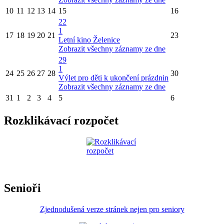
10
11
12
13
14
15
16
22
1
17
18
19
20
21
23
Letní kino Želenice
Zobrazit všechny záznamy ze dne
29
1
24
25
26
27
28
30
Výlet pro děti k ukončení prázdnin
Zobrazit všechny záznamy ze dne
31
1
2
3
4
5
6
Rozklikávací rozpočet
Senioři
Zjednodušená verze stránek nejen pro seniory