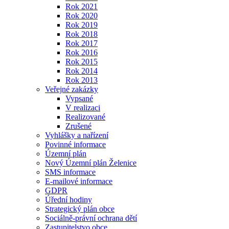
Rok 2021
Rok 2020
Rok 2019
Rok 2018
Rok 2017
Rok 2016
Rok 2015
Rok 2014
Rok 2013
Veřejné zakázky
Vypsané
V realizaci
Realizované
Zrušené
Vyhlášky a nařízení
Povinné informace
Územní plán
Nový Územní plán Želenice
SMS informace
E-mailové informace
GDPR
Úřední hodiny
Strategický plán obce
Sociálně-právní ochrana dětí
Zastupitelstvo obce