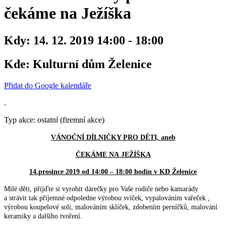
čekáme na Ježíška
Kdy:
14. 12. 2019 14:00 - 18:00
Kde:
Kulturní dům Želenice
Přidat do Google kalendáře
.
Typ akce: ostatní (firemní akce)
VÁNOČNÍ DÍLNIČKY PRO DĚTI, aneb
ČEKÁME NA JEŽÍŠKA
14.prosince 2019 od 14:00 – 18:00 hodin v KD Želenice
Milé děti, přijďte si vyrobit dárečky pro Vaše rodiče nebo kamarády
a strávit tak příjemné odpoledne výrobou svíček, vypalováním vařeček ,
výrobou koupelové soli, malováním sklíček, zdobením perníčků, malování
keramiky a dalšího tvoření.