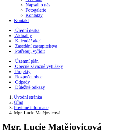
Napsali o nás
Fotogalerie
Kontakty
Kontakt
Úřední deska
Aktuality
Kalendář akcí
Zasedání zastupitelstva
Potřebuji vyřídit
Územní plán
Obecně závazné vyhlášky
Projekty
Rozpočet obce
Odpady
Důležité odkazy
Úvodní stránka
Úřad
Povinné informace
Mgr. Lucie Matějovicová
Mgr. Lucie Matějovicová