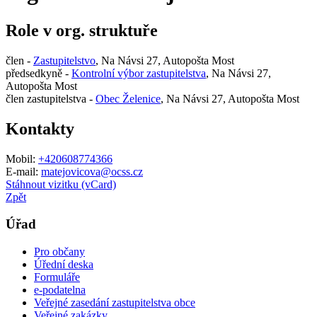
Role v org. struktuře
člen -
Zastupitelstvo
, Na Návsi 27, Autopošta Most
předsedkyně -
Kontrolní výbor zastupitelstva
, Na Návsi 27,
Autopošta Most
člen zastupitelstva -
Obec Želenice
, Na Návsi 27, Autopošta Most
Kontakty
Mobil:
+420608774366
E-mail:
matejovicova@ocss.cz
Stáhnout vizitku (vCard)
Zpět
Úřad
Pro občany
Úřední deska
Formuláře
e-podatelna
Veřejné zasedání zastupitelstva obce
Veřejné zakázky