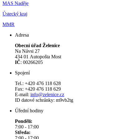
MAS Naděje
Ústecký kraj
MMR
Adresa
Obecní úřad Želenice
Na Návsi 27
434 01 Autopošta Most
IČ
: 00266205
Spojení
Tel.: +420 476 118 628
Fax: +420 476 118 629
E-mail:
info@zelenice.cz
ID datové schránky: m9vb2tg
Úřední hodiny
Pondělí:
7:00 - 17:00
Středa:
7:00 - 17:00