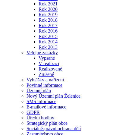
Rok 2021
Rok 2020
Rok 2019
Rok 2018
Rok 2017
Rok 2016
Rok 2015
Rok 2014
Rok 2013
Veřejné zakázky
Vypsané
V realizaci
Realizované
Zrušené
Vyhlášky a nařízení
Povinné informace
Územní plán
Nový Územní plán Želenice
SMS informace
E-mailové informace
GDPR
Úřední hodiny
Strategický plán obce
Sociálně-právní ochrana dětí
Zastupitelstvo obce