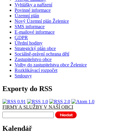
Vyhlášky a nařízení
Povinné informace
Územní plán
Nový Územní plán Želenice
SMS informace
E-mailové informace
GDPR
Úřední hodiny
Strategický plán obce
Sociálně-právní ochrana dětí
Zastupitelstvo obce
Volby do zastupitelstva obce Želenice
Rozklikávací rozpočet
Smlouvy
Exporty do RSS
FIRMY A SLUŽBY V NAŠÍ OBCI
Kalendář