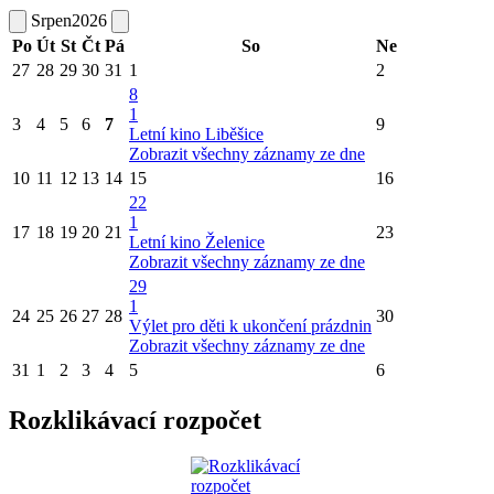
Srpen
2026
Po
Út
St
Čt
Pá
So
Ne
27
28
29
30
31
1
2
8
1
3
4
5
6
7
9
Letní kino Liběšice
Zobrazit všechny záznamy ze dne
10
11
12
13
14
15
16
22
1
17
18
19
20
21
23
Letní kino Želenice
Zobrazit všechny záznamy ze dne
29
1
24
25
26
27
28
30
Výlet pro děti k ukončení prázdnin
Zobrazit všechny záznamy ze dne
31
1
2
3
4
5
6
Rozklikávací rozpočet