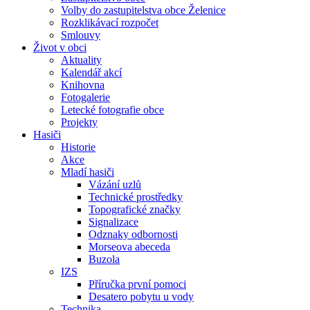
Volby do zastupitelstva obce Želenice
Rozklikávací rozpočet
Smlouvy
Život v obci
Aktuality
Kalendář akcí
Knihovna
Fotogalerie
Letecké fotografie obce
Projekty
Hasiči
Historie
Akce
Mladí hasiči
Vázání uzlů
Technické prostředky
Topografické značky
Signalizace
Odznaky odbornosti
Morseova abeceda
Buzola
IZS
Příručka první pomoci
Desatero pobytu u vody
Technika