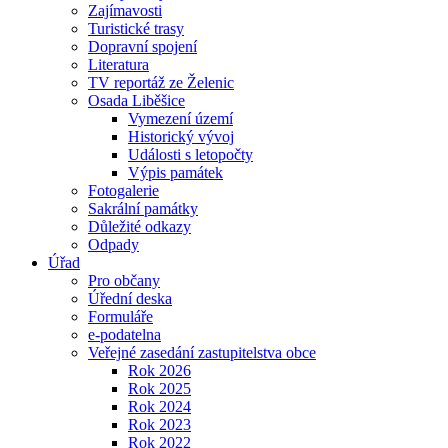
Zajímavosti
Turistické trasy
Dopravní spojení
Literatura
TV reportáž ze Želenic
Osada Liběšice
Vymezení území
Historický vývoj
Události s letopočty
Výpis památek
Fotogalerie
Sakrální památky
Důležité odkazy
Odpady
Úřad
Pro občany
Úřední deska
Formuláře
e-podatelna
Veřejné zasedání zastupitelstva obce
Rok 2026
Rok 2025
Rok 2024
Rok 2023
Rok 2022