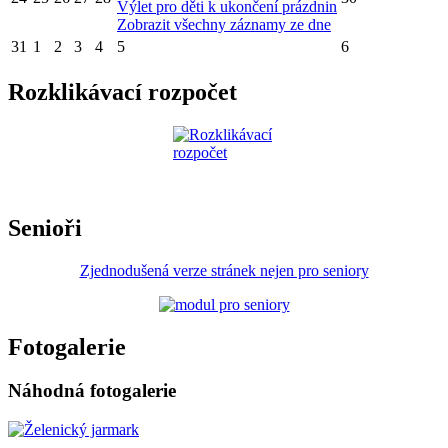
Výlet pro děti k ukončení prázdnin
Zobrazit všechny záznamy ze dne
31
1
2
3
4
5
6
Rozklikávací rozpočet
Senioři
Zjednodušená verze stránek nejen pro seniory
Fotogalerie
Náhodná fotogalerie