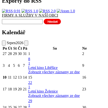
Exporty do RSS
FIRMY A SLUŽBY V NAŠÍ OBCI
Kalendář
Srpen
2026
Po
Út
St
Čt
Pá
So
Ne
27
28
29
30
31
1
2
8
1
3
4
5
6
7
9
Letní kino Liběšice
Zobrazit všechny záznamy ze dne
10
11
12
13
14
15
16
22
1
17
18
19
20
21
23
Letní kino Želenice
Zobrazit všechny záznamy ze dne
29
1
24
25
26
27
28
30