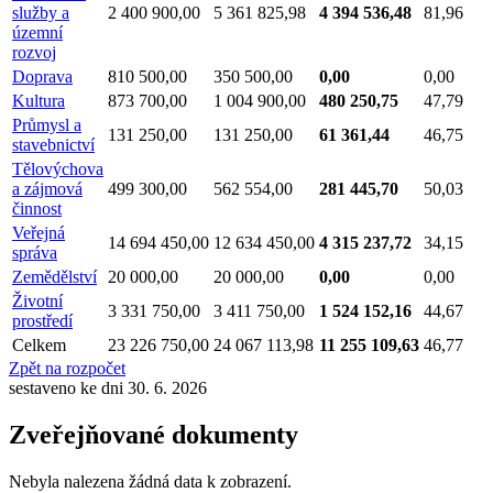
služby a
2 400 900,00
5 361 825,98
4 394 536,48
81,96
územní
rozvoj
Doprava
810 500,00
350 500,00
0,00
0,00
Kultura
873 700,00
1 004 900,00
480 250,75
47,79
Průmysl a
131 250,00
131 250,00
61 361,44
46,75
stavebnictví
Tělovýchova
a zájmová
499 300,00
562 554,00
281 445,70
50,03
činnost
Veřejná
14 694 450,00
12 634 450,00
4 315 237,72
34,15
správa
Zemědělství
20 000,00
20 000,00
0,00
0,00
Životní
3 331 750,00
3 411 750,00
1 524 152,16
44,67
prostředí
Celkem
23 226 750,00
24 067 113,98
11 255 109,63
46,77
Zpět na rozpočet
sestaveno ke dni 30. 6. 2026
Zveřejňované dokumenty
Nebyla nalezena žádná data k zobrazení.