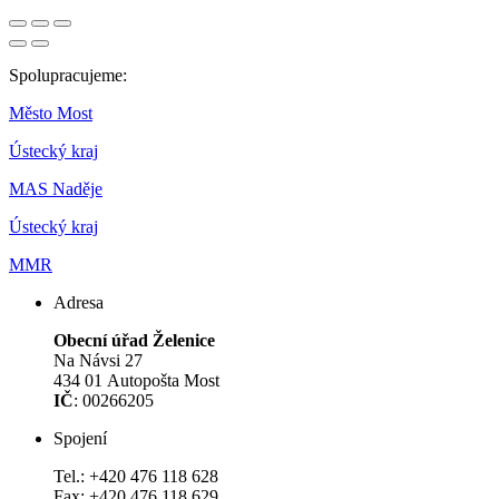
Spolupracujeme:
Město Most
Ústecký kraj
MAS Naděje
Ústecký kraj
MMR
Adresa
Obecní úřad Želenice
Na Návsi 27
434 01 Autopošta Most
IČ
: 00266205
Spojení
Tel.: +420 476 118 628
Fax: +420 476 118 629