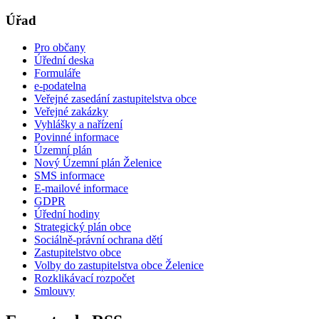
Úřad
Pro občany
Úřední deska
Formuláře
e-podatelna
Veřejné zasedání zastupitelstva obce
Veřejné zakázky
Vyhlášky a nařízení
Povinné informace
Územní plán
Nový Územní plán Želenice
SMS informace
E-mailové informace
GDPR
Úřední hodiny
Strategický plán obce
Sociálně-právní ochrana dětí
Zastupitelstvo obce
Volby do zastupitelstva obce Želenice
Rozklikávací rozpočet
Smlouvy