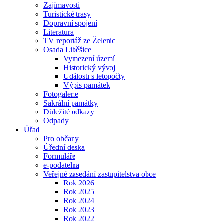
Zajímavosti
Turistické trasy
Dopravní spojení
Literatura
TV reportáž ze Želenic
Osada Liběšice
Vymezení území
Historický vývoj
Události s letopočty
Výpis památek
Fotogalerie
Sakrální památky
Důležité odkazy
Odpady
Úřad
Pro občany
Úřední deska
Formuláře
e-podatelna
Veřejné zasedání zastupitelstva obce
Rok 2026
Rok 2025
Rok 2024
Rok 2023
Rok 2022