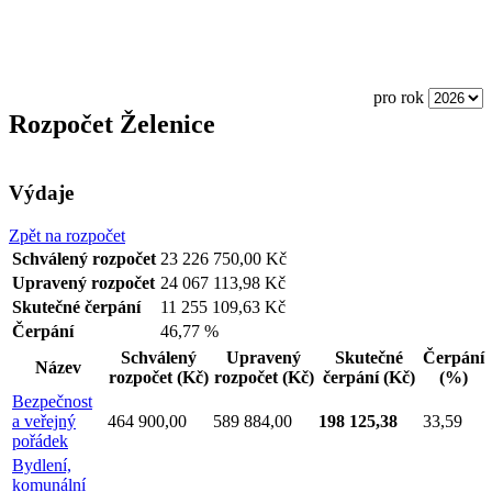
pro rok
Rozpočet Želenice
Výdaje
Zpět na rozpočet
Schválený rozpočet
23 226 750,00 Kč
Upravený rozpočet
24 067 113,98 Kč
Skutečné čerpání
11 255 109,63 Kč
Čerpání
46,77 %
Schválený
Upravený
Skutečné
Čerpání
Název
rozpočet
(Kč)
rozpočet
(Kč)
čerpání
(Kč)
(%)
Bezpečnost
a veřejný
464 900,00
589 884,00
198 125,38
33,59
pořádek
Bydlení,
komunální