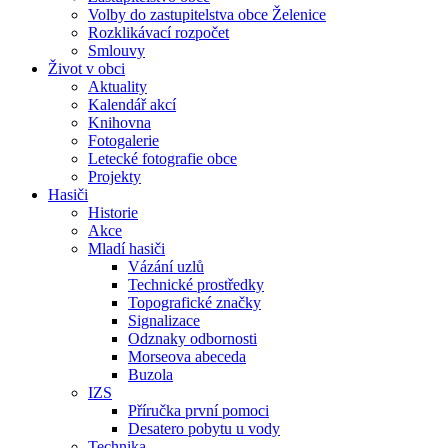
Volby do zastupitelstva obce Želenice
Rozklikávací rozpočet
Smlouvy
Život v obci
Aktuality
Kalendář akcí
Knihovna
Fotogalerie
Letecké fotografie obce
Projekty
Hasiči
Historie
Akce
Mladí hasiči
Vázání uzlů
Technické prostředky
Topografické značky
Signalizace
Odznaky odbornosti
Morseova abeceda
Buzola
IZS
Příručka první pomoci
Desatero pobytu u vody
Technika