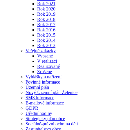
Rok 2021
Rok 2020
Rok 2019
Rok 2018
Rok 2017
Rok 2016
Rok 2015
Rok 2014
Rok 2013
Veřejné zakázky
Vypsané
V realizaci
Realizované
Zrušené
Vyhlášky a nařízení
Povinné informace
Územní plán
Nový Územní plán Želenice
SMS informace
E-mailové informace
GDPR
Úřední hodiny
Strategický plán obce
Sociálně-právní ochrana dětí
Zastupitelstvo obce