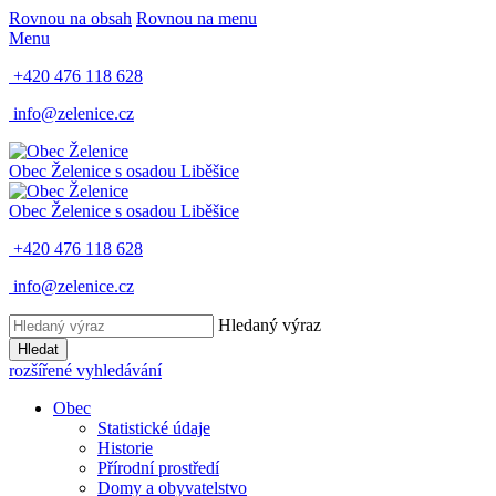
Rovnou na obsah
Rovnou na menu
Menu
+420 476 118 628
info@zelenice.cz
Obec Želenice
s osadou Liběšice
Obec Želenice
s osadou Liběšice
+420 476 118 628
info@zelenice.cz
Hledaný výraz
Hledat
rozšířené vyhledávání
Obec
Statistické údaje
Historie
Přírodní prostředí
Domy a obyvatelstvo